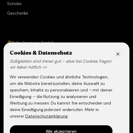
Schoko
Geschenke
Service & Kontakt
Bella Germany GmbH
Prof.-Ferdinand-A.-Kehrer-Str. 21
Cookies & Datenschutz
67583
Guntersblum
Süßigkeiten sind immer gut – aber bei Cookies fragen
+49 (0) 6249 - 293158
wir lieber höflich. 🍬
info@lakritz-spezialitaeten.de
Wir verwenden Cookies und ähnliche Technologien,
@lakritzspezialitaeten
um die Website bereitzustellen, deine Auswahl zu
speichern, Inhalte zu personalisieren und – mit deiner
Versand & Lieferung
Einwilligung – die Nutzung zu analysieren und
Werbung zu messen. Du kannst frei entscheiden und
Widerruf & Rückgabe
deine Einwilligung jederzeit widerrufen. Mehr in
Datenschutzerklärung
unserer
Datenschutzerklärung
.
AGB
Alle akzeptieren