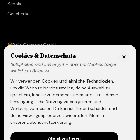
Schoko
Geschenke
Service & Kontakt
Bella Germany GmbH
Prof.-Ferdinand-A.-Kehrer-Str. 21
Cookies & Datenschutz
67583
Guntersblum
Süßigkeiten sind immer gut – aber bei Cookies fragen
+49 (0) 6249 - 293158
wir lieber höflich. 🍬
info@lakritz-spezialitaeten.de
Wir verwenden Cookies und ähnliche Technologien,
@lakritzspezialitaeten
um die Website bereitzustellen, deine Auswahl zu
speichern, Inhalte zu personalisieren und – mit deiner
Versand & Lieferung
Einwilligung – die Nutzung zu analysieren und
Werbung zu messen. Du kannst frei entscheiden und
Widerruf & Rückgabe
deine Einwilligung jederzeit widerrufen. Mehr in
Datenschutzerklärung
unserer
Datenschutzerklärung
.
AGB
Alle akzeptieren