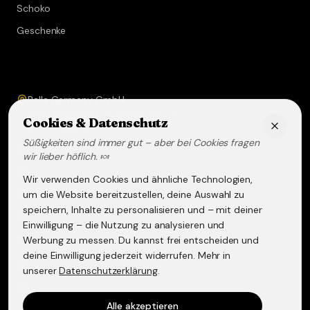
Schoko
Geschenke
Service & Kontakt
Bella Germany GmbH
Prof.-Ferdinand-A.-Kehrer-Str. 21
Cookies & Datenschutz
67583
Guntersblum
Süßigkeiten sind immer gut – aber bei Cookies fragen
+49 (0) 6249 - 293158
wir lieber höflich. 🍬
info@lakritz-spezialitaeten.de
Wir verwenden Cookies und ähnliche Technologien,
@lakritzspezialitaeten
um die Website bereitzustellen, deine Auswahl zu
speichern, Inhalte zu personalisieren und – mit deiner
Versand & Lieferung
Einwilligung – die Nutzung zu analysieren und
Werbung zu messen. Du kannst frei entscheiden und
Widerruf & Rückgabe
deine Einwilligung jederzeit widerrufen. Mehr in
Datenschutzerklärung
unserer
Datenschutzerklärung
.
AGB
Alle akzeptieren