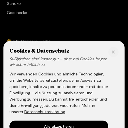
Schoko
Geschenke
Service & Kontakt
Bella Germany GmbH
Prof.-Ferdinand-A.-Kehrer-Str. 21
Cookies & Datenschutz
67583
Guntersblum
Süßigkeiten sind immer gut – aber bei Cookies fragen
+49 (0) 6249 - 293158
wir lieber höflich. 🍬
info@lakritz-spezialitaeten.de
Wir verwenden Cookies und ähnliche Technologien,
@lakritzspezialitaeten
um die Website bereitzustellen, deine Auswahl zu
speichern, Inhalte zu personalisieren und – mit deiner
Versand & Lieferung
Einwilligung – die Nutzung zu analysieren und
Werbung zu messen. Du kannst frei entscheiden und
Widerruf & Rückgabe
deine Einwilligung jederzeit widerrufen. Mehr in
Datenschutzerklärung
unserer
Datenschutzerklärung
.
AGB
Alle akzeptieren