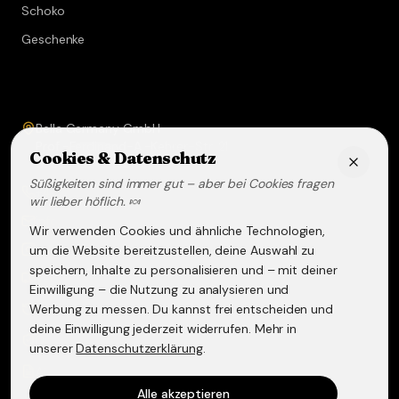
Schoko
Geschenke
Service & Kontakt
Bella Germany GmbH
Prof.-Ferdinand-A.-Kehrer-Str. 21
Cookies & Datenschutz
67583
Guntersblum
Süßigkeiten sind immer gut – aber bei Cookies fragen
+49 (0) 6249 - 293158
wir lieber höflich. 🍬
info@lakritz-spezialitaeten.de
Wir verwenden Cookies und ähnliche Technologien,
@lakritzspezialitaeten
um die Website bereitzustellen, deine Auswahl zu
speichern, Inhalte zu personalisieren und – mit deiner
Versand & Lieferung
Einwilligung – die Nutzung zu analysieren und
Werbung zu messen. Du kannst frei entscheiden und
Widerruf & Rückgabe
deine Einwilligung jederzeit widerrufen. Mehr in
Datenschutzerklärung
unserer
Datenschutzerklärung
.
AGB
Alle akzeptieren