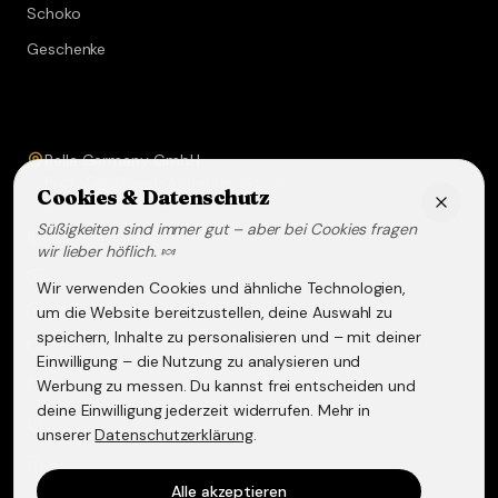
Schoko
Geschenke
Service & Kontakt
Bella Germany GmbH
Prof.-Ferdinand-A.-Kehrer-Str. 21
Cookies & Datenschutz
67583
Guntersblum
Süßigkeiten sind immer gut – aber bei Cookies fragen
+49 (0) 6249 - 293158
wir lieber höflich. 🍬
info@lakritz-spezialitaeten.de
Wir verwenden Cookies und ähnliche Technologien,
@lakritzspezialitaeten
um die Website bereitzustellen, deine Auswahl zu
speichern, Inhalte zu personalisieren und – mit deiner
Versand & Lieferung
Einwilligung – die Nutzung zu analysieren und
Werbung zu messen. Du kannst frei entscheiden und
Widerruf & Rückgabe
deine Einwilligung jederzeit widerrufen. Mehr in
Datenschutzerklärung
unserer
Datenschutzerklärung
.
AGB
Alle akzeptieren