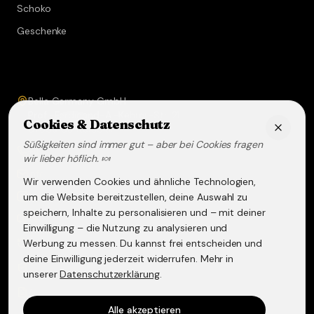
Schoko
Geschenke
Service & Kontakt
Bella Germany GmbH
Prof.-Ferdinand-A.-Kehrer-Str. 21
Cookies & Datenschutz
67583
Guntersblum
Süßigkeiten sind immer gut – aber bei Cookies fragen
+49 (0) 6249 - 293158
wir lieber höflich. 🍬
info@lakritz-spezialitaeten.de
Wir verwenden Cookies und ähnliche Technologien,
@lakritzspezialitaeten
um die Website bereitzustellen, deine Auswahl zu
speichern, Inhalte zu personalisieren und – mit deiner
Versand & Lieferung
Einwilligung – die Nutzung zu analysieren und
Werbung zu messen. Du kannst frei entscheiden und
Widerruf & Rückgabe
deine Einwilligung jederzeit widerrufen. Mehr in
Datenschutzerklärung
unserer
Datenschutzerklärung
.
AGB
Alle akzeptieren