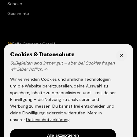
Schoko
Geschenke
Service & Kontakt
Bella Germany GmbH
Prof.-Ferdinand-A.-Kehrer-Str. 21
Cookies & Datenschutz
67583
Guntersblum
Süßigkeiten sind immer gut – aber bei Cookies fragen
+49 (0) 6249 - 293158
wir lieber höflich. 🍬
info@lakritz-spezialitaeten.de
Wir verwenden Cookies und ähnliche Technologien,
@lakritzspezialitaeten
um die Website bereitzustellen, deine Auswahl zu
speichern, Inhalte zu personalisieren und – mit deiner
Versand & Lieferung
Einwilligung – die Nutzung zu analysieren und
Werbung zu messen. Du kannst frei entscheiden und
Widerruf & Rückgabe
deine Einwilligung jederzeit widerrufen. Mehr in
Datenschutzerklärung
unserer
Datenschutzerklärung
.
AGB
Alle akzeptieren