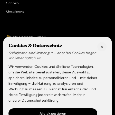
Schoko
Geschenke
Service & Kontakt
Bella Germany GmbH
Prof.-Ferdinand-A.-Kehrer-Str. 21
Cookies & Datenschutz
67583
Guntersblum
Süßigkeiten sind immer gut – aber bei Cookies fragen
+49 (0) 6249 - 293158
wir lieber höflich. 🍬
info@lakritz-spezialitaeten.de
Wir verwenden Cookies und ähnliche Technologien,
@lakritzspezialitaeten
um die Website bereitzustellen, deine Auswahl zu
speichern, Inhalte zu personalisieren und – mit deiner
Versand & Lieferung
Einwilligung – die Nutzung zu analysieren und
Werbung zu messen. Du kannst frei entscheiden und
Widerruf & Rückgabe
deine Einwilligung jederzeit widerrufen. Mehr in
Datenschutzerklärung
unserer
Datenschutzerklärung
.
AGB
Alle akzeptieren