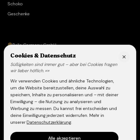
Schoko
Geschenke
Service & Kontakt
Bella Germany GmbH
Prof.-Ferdinand-A.-Kehrer-Str. 21
Cookies & Datenschutz
67583
Guntersblum
Süßigkeiten sind immer gut – aber bei Cookies fragen
+49 (0) 6249 - 293158
wir lieber höflich. 🍬
info@lakritz-spezialitaeten.de
Wir verwenden Cookies und ähnliche Technologien,
@lakritzspezialitaeten
um die Website bereitzustellen, deine Auswahl zu
speichern, Inhalte zu personalisieren und – mit deiner
Versand & Lieferung
Einwilligung – die Nutzung zu analysieren und
Werbung zu messen. Du kannst frei entscheiden und
Widerruf & Rückgabe
deine Einwilligung jederzeit widerrufen. Mehr in
Datenschutzerklärung
unserer
Datenschutzerklärung
.
AGB
Alle akzeptieren