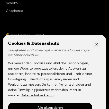
Schoko
Geschenke
Service & Kontakt
Bella Germany GmbH
Prof.-Ferdinand-A.-Kehrer-Str. 21
Cookies & Datenschutz
67583
Guntersblum
Süßigkeiten sind immer gut – aber bei Cookies fragen
+49 (0) 6249 - 293158
wir lieber höflich. 🍬
info@lakritz-spezialitaeten.de
Wir verwenden Cookies und ähnliche Technologien,
@lakritzspezialitaeten
um die Website bereitzustellen, deine Auswahl zu
speichern, Inhalte zu personalisieren und – mit deiner
Versand & Lieferung
Einwilligung – die Nutzung zu analysieren und
Werbung zu messen. Du kannst frei entscheiden und
Widerruf & Rückgabe
deine Einwilligung jederzeit widerrufen. Mehr in
Datenschutzerklärung
unserer
Datenschutzerklärung
.
AGB
Alle akzeptieren