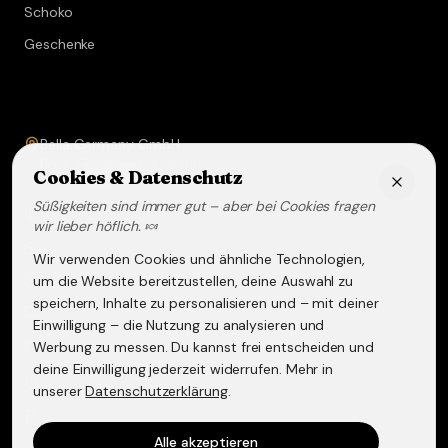
Schoko
Geschenke
Service & Kontakt
Bella Germany GmbH
Prof.-Ferdinand-A.-Kehrer-Str. 21
Cookies & Datenschutz
67583
Guntersblum
Süßigkeiten sind immer gut – aber bei Cookies fragen
+49 (0) 6249 - 293158
wir lieber höflich. 🍬
info@lakritz-spezialitaeten.de
Wir verwenden Cookies und ähnliche Technologien,
@lakritzspezialitaeten
um die Website bereitzustellen, deine Auswahl zu
speichern, Inhalte zu personalisieren und – mit deiner
Versand & Lieferung
Einwilligung – die Nutzung zu analysieren und
Werbung zu messen. Du kannst frei entscheiden und
Widerruf & Rückgabe
deine Einwilligung jederzeit widerrufen. Mehr in
Datenschutzerklärung
unserer
Datenschutzerklärung
.
AGB
Alle akzeptieren