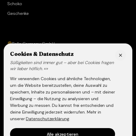
Schoko
Geschenke
Service & Kontakt
Bella Germany GmbH
Prof.-Ferdinand-A.-Kehrer-Str. 21
Cookies & Datenschutz
67583
Guntersblum
Süßigkeiten sind immer gut – aber bei Cookies fragen
+49 (0) 6249 - 293158
wir lieber höflich. 🍬
info@lakritz-spezialitaeten.de
Wir verwenden Cookies und ähnliche Technologien,
@lakritzspezialitaeten
um die Website bereitzustellen, deine Auswahl zu
speichern, Inhalte zu personalisieren und – mit deiner
Versand & Lieferung
Einwilligung – die Nutzung zu analysieren und
Werbung zu messen. Du kannst frei entscheiden und
Widerruf & Rückgabe
deine Einwilligung jederzeit widerrufen. Mehr in
Datenschutzerklärung
unserer
Datenschutzerklärung
.
AGB
Alle akzeptieren