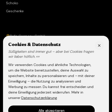
Schoko
Geschenke
Service & Kontakt
Bella Germany GmbH
Prof.-Ferdinand-A.-Kehrer-Str. 21
Cookies & Datenschutz
67583
Guntersblum
Süßigkeiten sind immer gut – aber bei Cookies fragen
+49 (0) 6249 - 293158
wir lieber höflich. 🍬
info@lakritz-spezialitaeten.de
Wir verwenden Cookies und ähnliche Technologien,
@lakritzspezialitaeten
um die Website bereitzustellen, deine Auswahl zu
speichern, Inhalte zu personalisieren und – mit deiner
Versand & Lieferung
Einwilligung – die Nutzung zu analysieren und
Werbung zu messen. Du kannst frei entscheiden und
Widerruf & Rückgabe
deine Einwilligung jederzeit widerrufen. Mehr in
Datenschutzerklärung
unserer
Datenschutzerklärung
.
AGB
Alle akzeptieren