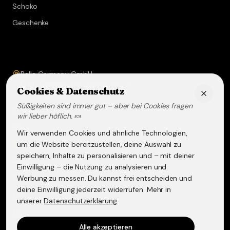
Schoko
Geschenke
Service & Kontakt
Bella Germany GmbH
Prof.-Ferdinand-A.-Kehrer-Str. 21
Cookies & Datenschutz
67583
Guntersblum
Süßigkeiten sind immer gut – aber bei Cookies fragen
+49 (0) 6249 - 293158
wir lieber höflich. 🍬
info@lakritz-spezialitaeten.de
Wir verwenden Cookies und ähnliche Technologien,
@lakritzspezialitaeten
um die Website bereitzustellen, deine Auswahl zu
speichern, Inhalte zu personalisieren und – mit deiner
Versand & Lieferung
Einwilligung – die Nutzung zu analysieren und
Werbung zu messen. Du kannst frei entscheiden und
Widerruf & Rückgabe
deine Einwilligung jederzeit widerrufen. Mehr in
Datenschutzerklärung
unserer
Datenschutzerklärung
.
AGB
Alle akzeptieren